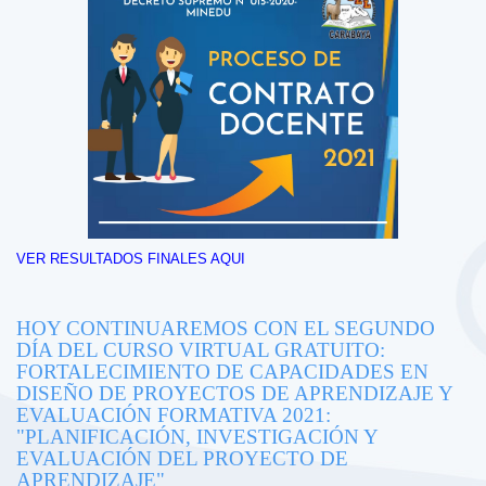
VER RESULTADOS FINALES AQUI
HOY CONTINUAREMOS CON EL SEGUNDO
DÍA DEL CURSO VIRTUAL GRATUITO:
FORTALECIMIENTO DE CAPACIDADES EN
DISEÑO DE PROYECTOS DE APRENDIZAJE Y
EVALUACIÓN FORMATIVA 2021:
"PLANIFICACIÓN, INVESTIGACIÓN Y
EVALUACIÓN DEL PROYECTO DE
APRENDIZAJE"