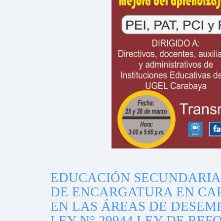
EDUCACIÓN SECUNDARIA
DE ENCARGATURA EN CA
EN LAS ÁREAS DE DESEM
LEY N° 29944 LEY DE R