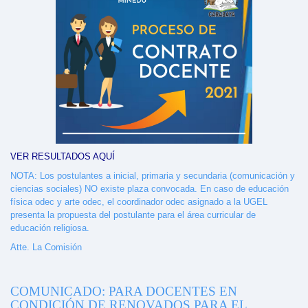
VER RESULTADOS AQUÍ
NOTA: Los postulantes a inicial, primaria y secundaria (comunicación y
ciencias sociales) NO existe plaza convocada. En caso de educación
física odec y arte odec, el coordinador odec asignado a la UGEL
presenta la propuesta del postulante para el área curricular de
educación religiosa.
Atte. La Comisión
COMUNICADO: PARA DOCENTES EN
CONDICIÓN DE RENOVADOS PARA EL