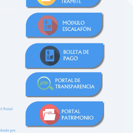
l Portal
robado por