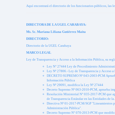
Aquí encontrará el directorio de los funcionarios públicos, las 
DIRECTORA DE LA UGEL CARABAYA:
Ms. Sc. Mariana Liliana Gutiérrez Maita
DIRECTORIO:
Directorio de la UGEL Carabaya
MARCO LEGAL
Ley de Transparencia y Acceso a la Información Pública, su reg
Ley N° 27444 Ley de Procedimiento Administrat
Ley Nº 27806.- Ley de Transparencia y Acceso a 
DECRETO SUPREMO Nº 043-2003-PCM Aprueban Te
Información Pública
Ley Nº 29091, modifica la Ley Nº 27444
Decreto Supremo Nº 063-2010-PCM, aprueba im
Resolución Ministerial N° 035-2017-PCM que ap
de Transparencia Estándar en las Entidades de la
Directiva Nº 01-2017-PCM/SGP "Lineamientos para
Administración Pública".
Decreto Supremo N° 070-2013-PCM que modifica e