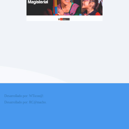
Desarrollado por: WTicon@.
Desarrollado por: RC@macho.