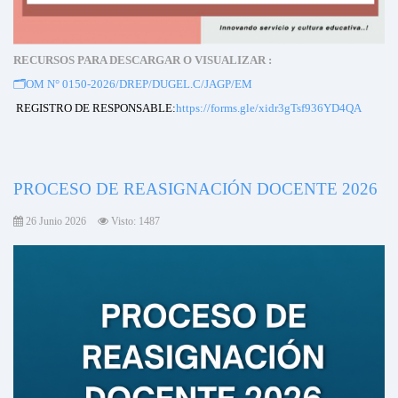
RECURSOS PARA DESCARGAR O VISUALIZAR :
🗂️
OM N° 0150-2026/DREP/DUGEL.C/JAGP/EM
REGISTRO DE RESPONSABLE:
https://forms.gle/xidr3gTsf936YD4QA
PROCESO DE REASIGNACIÓN DOCENTE 2026
26 Junio 2026
Visto: 1487